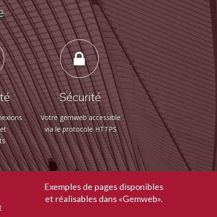
e
ité
Sécurité
nexions
Votre gemweb accessible
 et
via le protocole HTTPS
ts
Exemples de pages disponibles
et réalisables dans «Gemweb».
t