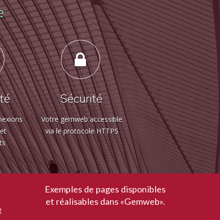
e
ité
Sécurité
nexions
Votre gemweb accessible
 et
via le protocole HTTPS
ts
Exemples de pages disponibles
et réalisables dans «Gemweb».
t