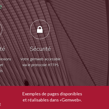
e
ité
Sécurité
nexions
Votre gemweb accessible
 et
via le protocole HTTPS
ts
Exemples de pages disponibles
et réalisables dans «Gemweb».
t