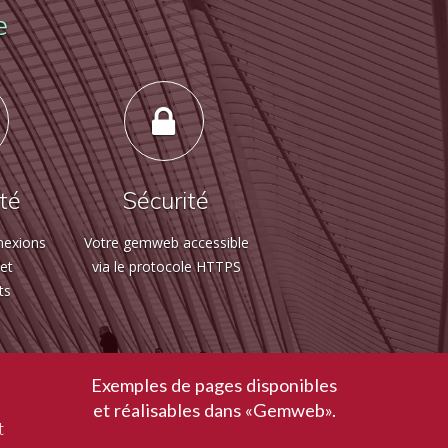
e
ité
Sécurité
nexions
Votre gemweb accessible
 et
via le protocole HTTPS
ts
Exemples de pages disponibles
et réalisables dans «Gemweb».
t