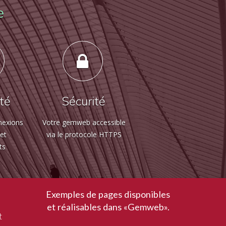
e
ité
Sécurité
nexions
Votre gemweb accessible
 et
via le protocole HTTPS
ts
Exemples de pages disponibles
et réalisables dans «Gemweb».
t