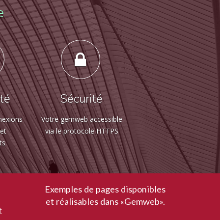
e
ité
Sécurité
nexions
Votre gemweb accessible
 et
via le protocole HTTPS
ts
Exemples de pages disponibles
et réalisables dans «Gemweb».
t