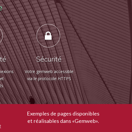
e
ité
Sécurité
nexions
Votre gemweb accessible
 et
via le protocole HTTPS
ts
Exemples de pages disponibles
et réalisables dans «Gemweb».
t