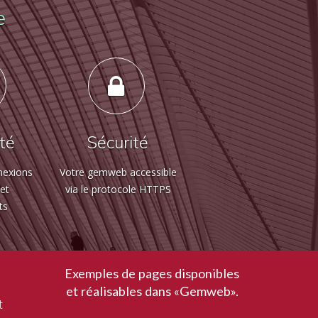
e
ité
Sécurité
nexions
Votre gemweb accessible
 et
via le protocole HTTPS
ts
Exemples de pages disponibles
et réalisables dans «Gemweb».
t