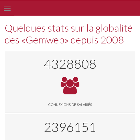
Toggle
navigation
Quelques stats sur la globalité
des «Gemweb» depuis 2008
4447304
connexions de salariés
2461480