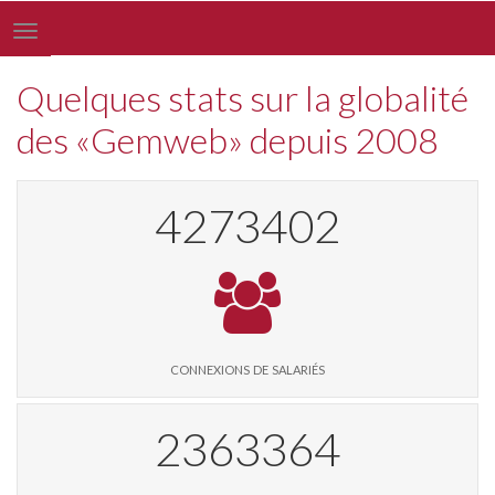
Toggle
navigation
Quelques stats sur la globalité
des «Gemweb» depuis 2008
4382930
connexions de salariés
2423937