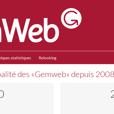
lques statistiques
Relooking
obalité des «Gemweb» depuis 200
1