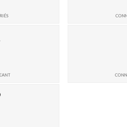
riés
conn
7
geant
conn
5