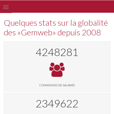
Toggle
navigation
Quelques stats sur la globalité
des «Gemweb» depuis 2008
4358477
connexions de salariés
2410570