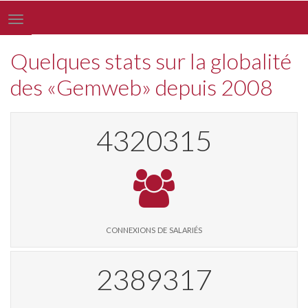
Toggle
navigation
Quelques stats sur la globalité
des «Gemweb» depuis 2008
4438914
connexions de salariés
2454907