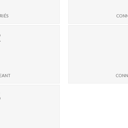
riés
conn
5
geant
conn
1