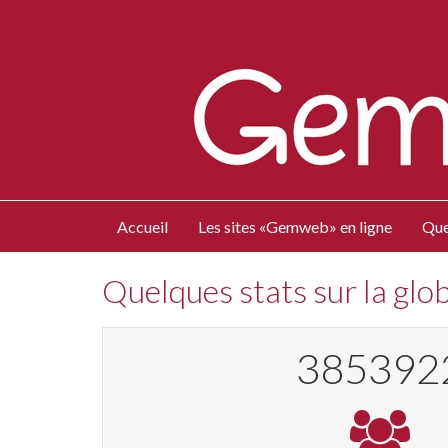
Accueil
Les sites «Gemweb» en ligne
Que
Quelques stats sur la gl
419204