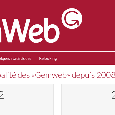
lques statistiques
Relooking
obalité des «Gemweb» depuis 200
6