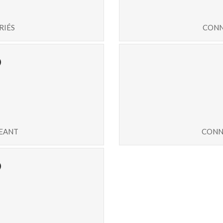
riés
conn
9
geant
conn
5