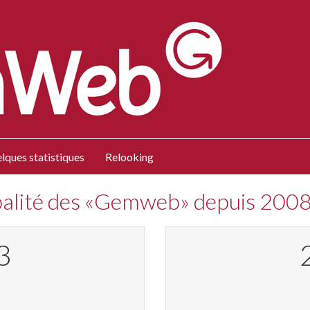
lques statistiques
Relooking
obalité des «Gemweb» depuis 200
0