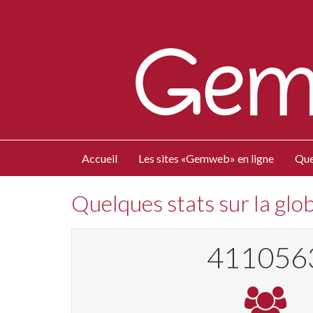
Accueil
Les sites «Gemweb» en ligne
Que
Quelques stats sur la gl
440569