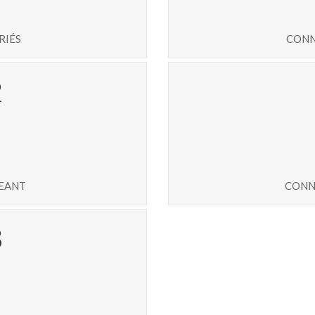
riés
conn
7
geant
conn
8