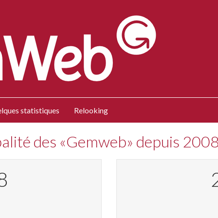
lques statistiques
Relooking
obalité des «Gemweb» depuis 200
3