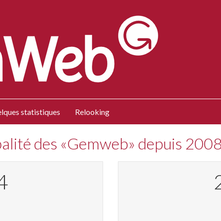
lques statistiques
Relooking
obalité des «Gemweb» depuis 200
2