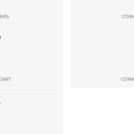
riés
conn
5
geant
conn
6