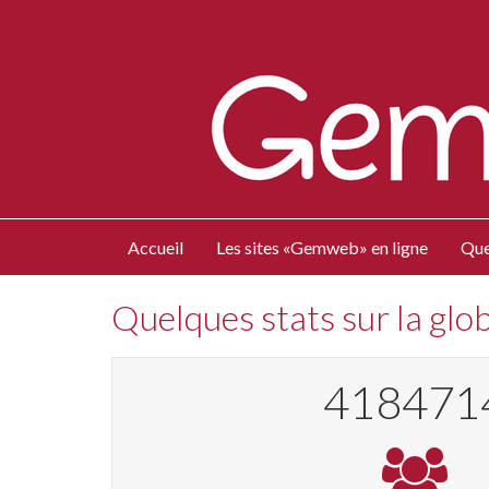
Accueil
Les sites «Gemweb» en ligne
Que
Quelques stats sur la gl
446574