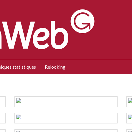
lques statistiques
Relooking