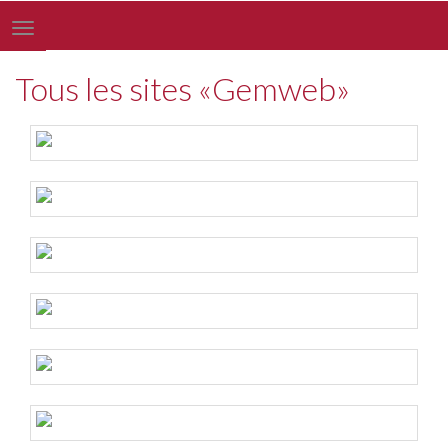
Toggle
navigation
Tous les sites «Gemweb»