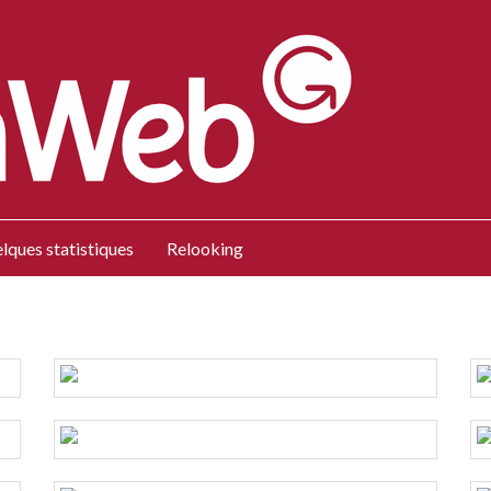
lques statistiques
Relooking