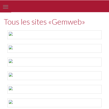
Toggle
navigation
Tous les sites «Gemweb»