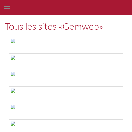
Toggle
navigation
Tous les sites «Gemweb»