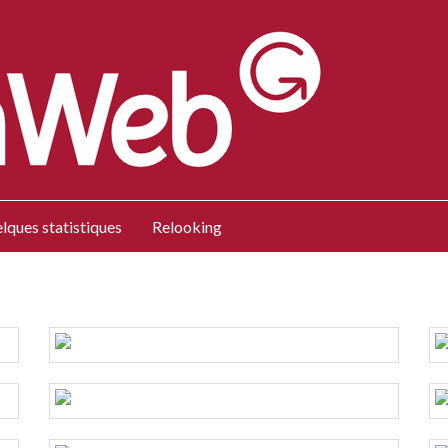
lques statistiques
Relooking