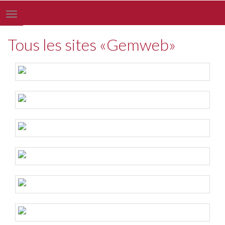
Toggle
navigation
Tous les sites «Gemweb»