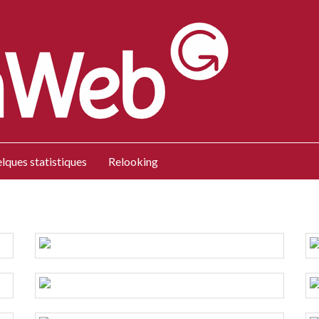
lques statistiques
Relooking