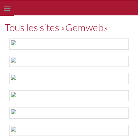
Toggle
navigation
Tous les sites «Gemweb»