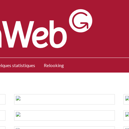
lques statistiques
Relooking