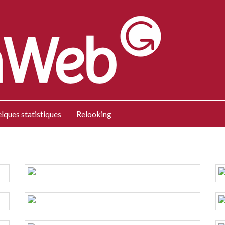
lques statistiques
Relooking