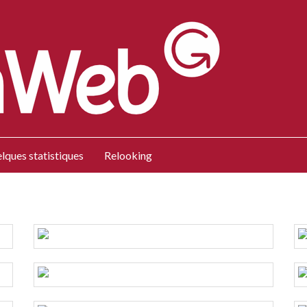
lques statistiques
Relooking