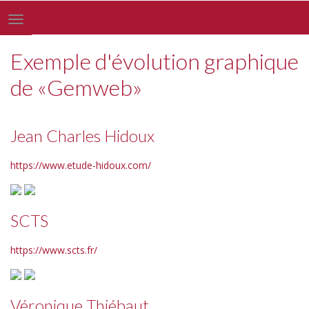
Toggle
navigation
Exemple d'évolution graphique
de «Gemweb»
Jean Charles Hidoux
https://www.etude-hidoux.com/
SCTS
https://www.scts.fr/
Véronique Thiébaut