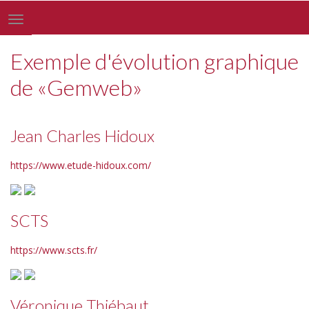
Toggle
navigation
Exemple d'évolution graphique
de «Gemweb»
Jean Charles Hidoux
https://www.etude-hidoux.com/
SCTS
https://www.scts.fr/
Véronique Thiébaut