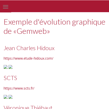
Toggle
navigation
Exemple d'évolution graphique
de «Gemweb»
Jean Charles Hidoux
https://www.etude-hidoux.com/
SCTS
https://www.scts.fr/
Véronique Thiébaut