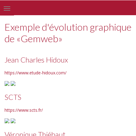
Toggle
navigation
Exemple d'évolution graphique
de «Gemweb»
Jean Charles Hidoux
https://www.etude-hidoux.com/
SCTS
https://www.scts.fr/
Véronique Thiébaut