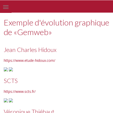
Toggle
navigation
Exemple d'évolution graphique
de «Gemweb»
Jean Charles Hidoux
https://www.etude-hidoux.com/
SCTS
https://www.scts.fr/
Véronique Thiébaut