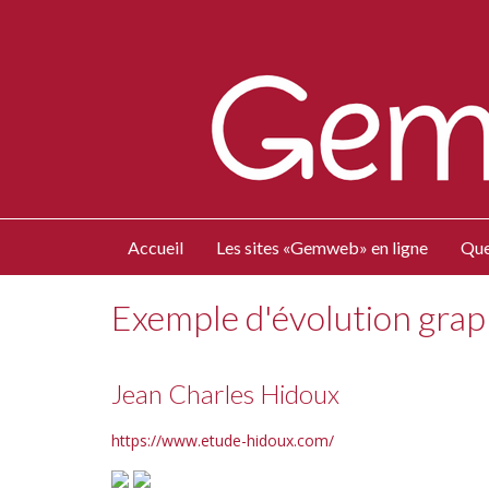
Accueil
Les sites «Gemweb» en ligne
Que
Exemple d'évolution gra
Jean Charles Hidoux
https://www.etude-hidoux.com/