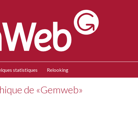
lques statistiques
Relooking
phique de «Gemweb»