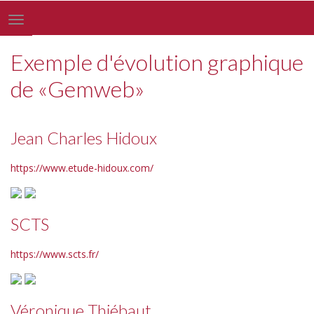
Toggle
navigation
Exemple d'évolution graphique
de «Gemweb»
Jean Charles Hidoux
https://www.etude-hidoux.com/
SCTS
https://www.scts.fr/
Véronique Thiébaut