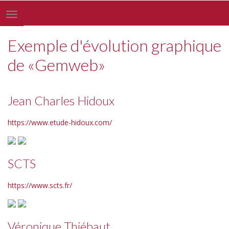
Toggle
navigation
Exemple d'évolution graphique
de «Gemweb»
Jean Charles Hidoux
https://www.etude-hidoux.com/
SCTS
https://www.scts.fr/
Véronique Thiébaut