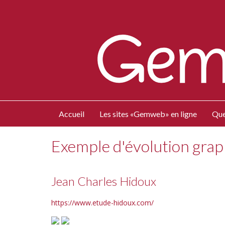
Accueil
Les sites «Gemweb» en ligne
Que
Exemple d'évolution gra
Jean Charles Hidoux
https://www.etude-hidoux.com/