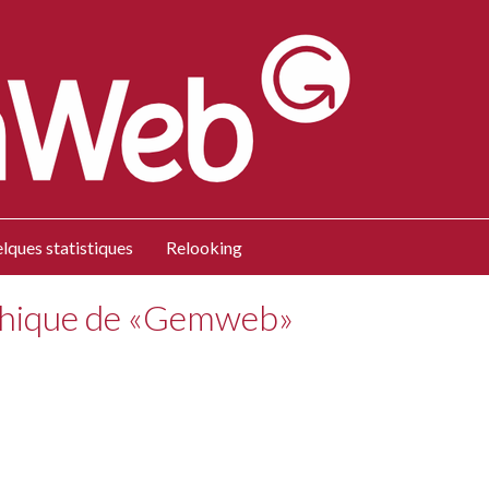
lques statistiques
Relooking
phique de «Gemweb»