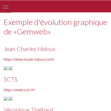
Toggle
navigation
Exemple d'évolution graphique
de «Gemweb»
Jean Charles Hidoux
https://www.etude-hidoux.com/
SCTS
https://www.scts.fr/
Véronique Thiébaut