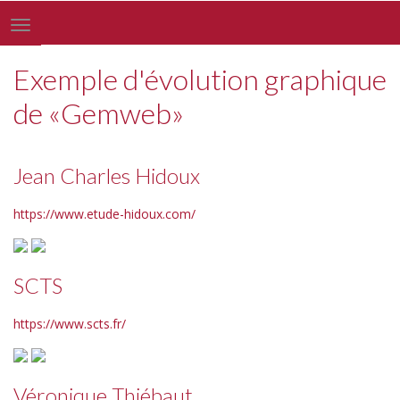
Toggle
navigation
Exemple d'évolution graphique
de «Gemweb»
Jean Charles Hidoux
https://www.etude-hidoux.com/
SCTS
https://www.scts.fr/
Véronique Thiébaut