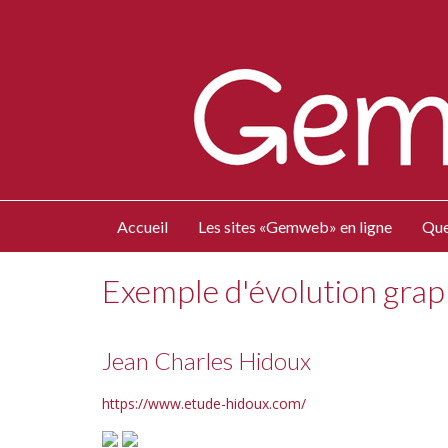
Accueil
Les sites «Gemweb» en ligne
Que
Exemple d'évolution gra
Jean Charles Hidoux
https://www.etude-hidoux.com/