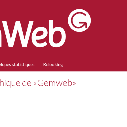
lques statistiques
Relooking
phique de «Gemweb»