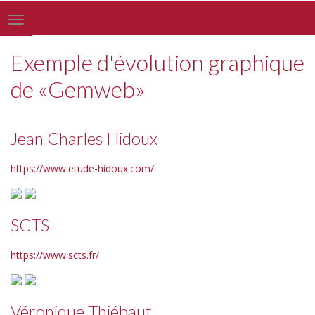
Toggle
navigation
Exemple d'évolution graphique
de «Gemweb»
Jean Charles Hidoux
https://www.etude-hidoux.com/
SCTS
https://www.scts.fr/
Véronique Thiébaut