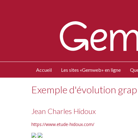
Accueil
Les sites «Gemweb» en ligne
Que
Exemple d'évolution gra
Jean Charles Hidoux
https://www.etude-hidoux.com/