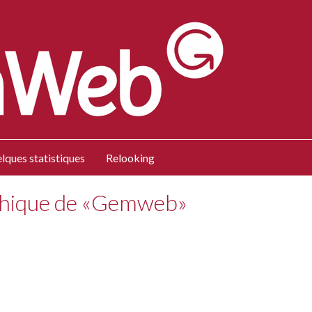
lques statistiques
Relooking
phique de «Gemweb»