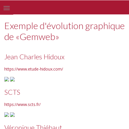
Toggle
navigation
Exemple d'évolution graphique
de «Gemweb»
Jean Charles Hidoux
https://www.etude-hidoux.com/
SCTS
https://www.scts.fr/
Véronique Thiébaut