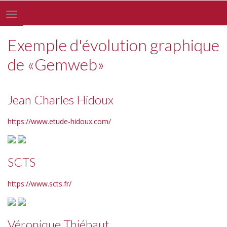
Toggle
navigation
Exemple d'évolution graphique
de «Gemweb»
Jean Charles Hidoux
https://www.etude-hidoux.com/
SCTS
https://www.scts.fr/
Véronique Thiébaut