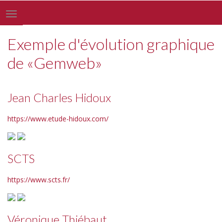
Toggle
navigation
Exemple d'évolution graphique
de «Gemweb»
Jean Charles Hidoux
https://www.etude-hidoux.com/
SCTS
https://www.scts.fr/
Véronique Thiébaut