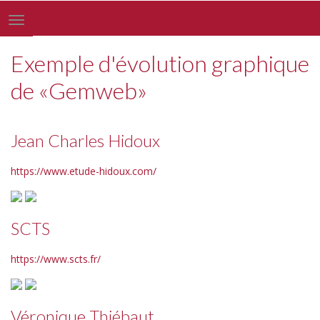
Toggle
navigation
Exemple d'évolution graphique
de «Gemweb»
Jean Charles Hidoux
https://www.etude-hidoux.com/
SCTS
https://www.scts.fr/
Véronique Thiébaut