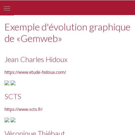
Toggle
navigation
Exemple d'évolution graphique
de «Gemweb»
Jean Charles Hidoux
https://www.etude-hidoux.com/
SCTS
https://www.scts.fr/
Véronique Thiébaut