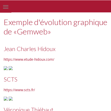
Toggle
navigation
Exemple d'évolution graphique
de «Gemweb»
Jean Charles Hidoux
https://www.etude-hidoux.com/
SCTS
https://www.scts.fr/
Véronique Thiébaut