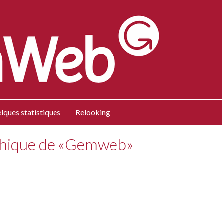
lques statistiques
Relooking
phique de «Gemweb»