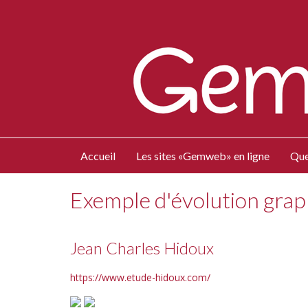
Accueil
Les sites «Gemweb» en ligne
Que
Exemple d'évolution gra
Jean Charles Hidoux
https://www.etude-hidoux.com/